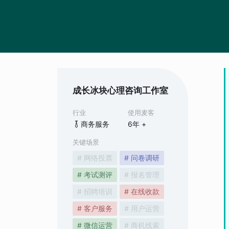
成长冰块心理咨询工作室
行业
使用麦客
商务服务
6
年 +
关键场景
# 网络投票
# 问卷调研
# 考试测评
# 报名管理
# 招聘培训
# 在线收款
# 客户服务
# 用户运营
# 微信运营
# 商机线索